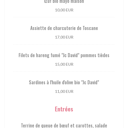
Œuf bio mayo maison
10,00 EUR
Assiette de charcuterie de Toscane
17,00 EUR
Filets de hareng fumé "Jc David" pommes tièdes
15,00 EUR
Sardines à l'huile d'olive bio "Jc David"
11,00 EUR
Entrées
Terrine de queue de bœuf et carottes, salade