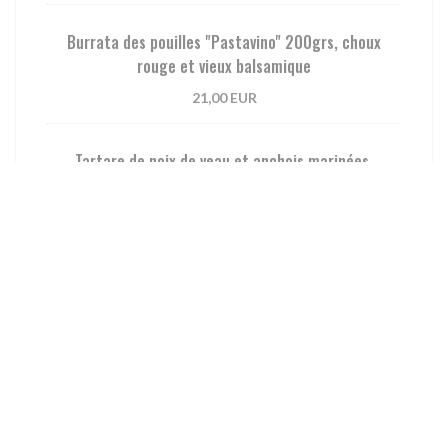
Burrata des pouilles "Pastavino" 200grs, choux
rouge et vieux balsamique
21,00 EUR
Tartare de noix de veau et anchois marinées.
18,00 EUR
Couteaux en persillade
15,00 EUR
Assortiment de tomates anciennes, Feta, vieux
balsamique, huile d'olive de Kallamata
22,00 EUR