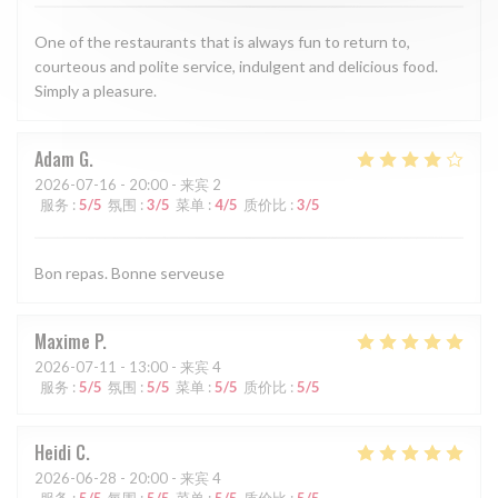
One of the restaurants that is always fun to return to,
courteous and polite service, indulgent and delicious food.
Simply a pleasure.
Adam
G
2026-07-16
- 20:00 - 来宾 2
服务
:
5
/5
氛围
:
3
/5
菜单
:
4
/5
质价比
:
3
/5
Bon repas. Bonne serveuse
Maxime
P
2026-07-11
- 13:00 - 来宾 4
服务
:
5
/5
氛围
:
5
/5
菜单
:
5
/5
质价比
:
5
/5
Heidi
C
2026-06-28
- 20:00 - 来宾 4