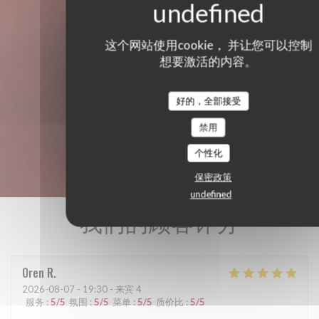
这个网站使用cookie， 并让您可以控制
想要激活的内容。
好的，全部接受
禁用
个性化
保密政策
undefined
我们的顾客评分
Oren
R
2026-08-07
- 19:30 - 来宾 4
服务
:
5
/5
氛围
:
5
/5
菜单
:
5
/5
质价比
:
5
/5