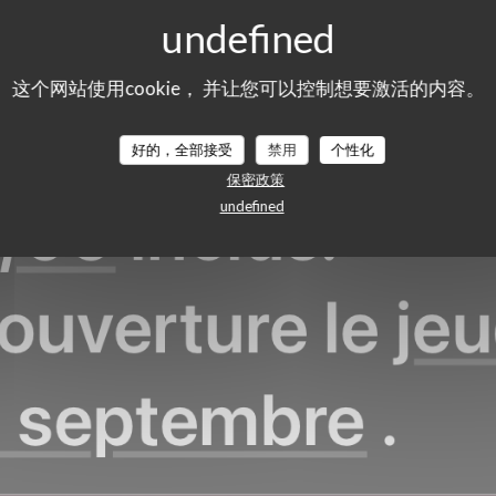
LE PETIT CÉLESTIN
这个网站使用cookie， 并让您可以控制想要激活的内容。
N
咖啡厅/酒吧
|
PARIS
好的，全部接受
禁用
个性化
保密政策
undefined
预订餐位