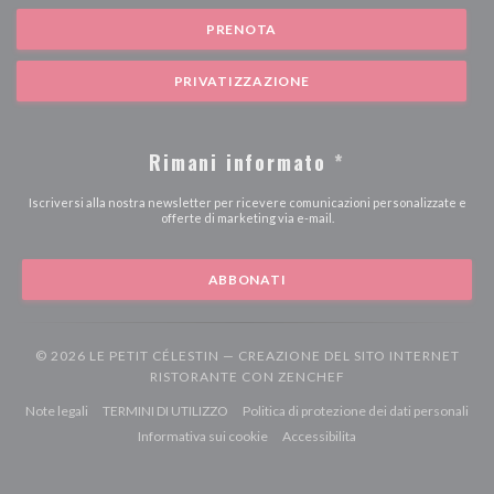
PRENOTA
PRIVATIZZAZIONE
Rimani informato
*
Iscriversi alla nostra newsletter per ricevere comunicazioni personalizzate e
offerte di marketing via e-mail.
ABBONATI
© 2026 LE PETIT CÉLESTIN — CREAZIONE DEL SITO INTERNET
((APRE UNA NUOVA F
RISTORANTE CON
ZENCHEF
((apre una nuova finestra))
((apre una nuova finestra))
((ap
Note legali
TERMINI DI UTILIZZO
Politica di protezione dei dati personali
((apre una nuova finestra))
((apre una nuova finestr
Informativa sui cookie
Accessibilita