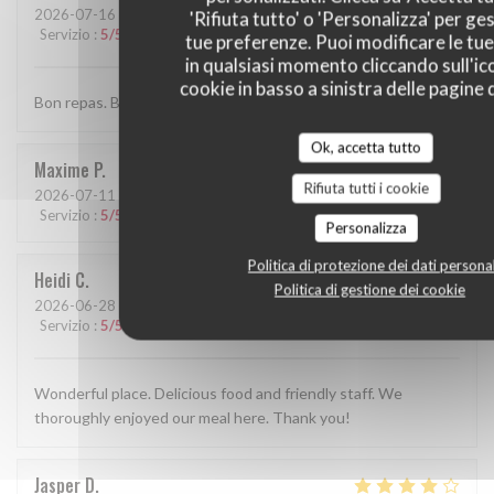
2026-07-16
- 20:00 - Ospiti 2
'Rifiuta tutto' o 'Personalizza' per ges
Servizio
:
5
/5
Atmosfera
:
3
/5
Cucina
:
4
/5
Qualità / Prezzo
:
3
/5
tue preferenze. Puoi modificare le tue
in qualsiasi momento cliccando sull'ic
cookie in basso a sinistra delle pagine d
Bon repas. Bonne serveuse
Ok, accetta tutto
Maxime
P
Rifiuta tutti i cookie
2026-07-11
- 13:00 - Ospiti 4
Servizio
:
5
/5
Atmosfera
:
5
/5
Cucina
:
5
/5
Qualità / Prezzo
:
5
/5
Personalizza
Politica di protezione dei dati personal
Heidi
C
Politica di gestione dei cookie
2026-06-28
- 20:00 - Ospiti 4
Servizio
:
5
/5
Atmosfera
:
5
/5
Cucina
:
5
/5
Qualità / Prezzo
:
5
/5
Wonderful place. Delicious food and friendly staff. We
thoroughly enjoyed our meal here. Thank you!
Jasper
D