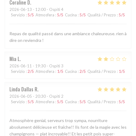
Coraline
D
2026-06-13
- 12:00 - Ospiti 4
Servizio
:
5
/5
Atmosfera
:
5
/5
Cucina
:
5
/5
Qualità / Prezzo
:
5
/5
Repas de qualité passé dans une ambiance chaleureuse. rien à
dire on reviendra !
Mia
L
2026-06-11
- 19:30 - Ospiti 3
Servizio
:
2
/5
Atmosfera
:
1
/5
Cucina
:
2
/5
Qualità / Prezzo
:
1
/5
Linda Dallas
R
2026-06-05
- 20:30 - Ospiti 2
Servizio
:
5
/5
Atmosfera
:
5
/5
Cucina
:
5
/5
Qualità / Prezzo
:
5
/5
Atmosphère genial, serveurs trop sympa, nourriture
absolument délicieuse et fraîche!! Ils font de la magie avec les
champignons — plat incroyable!! Et les petit pois super-