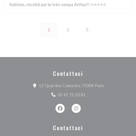
fraîches, récolté par le très sympa Arthur!! ⭐️⭐️⭐️⭐️⭐️
1
2
3
Contattaci
((apre una nuova 
12 Quai des Celestins 75004 Paris
01 42 72 20 81
Facebook ((apre una nuova finestra))
Instagram ((apre una nuova fi
Contattaci