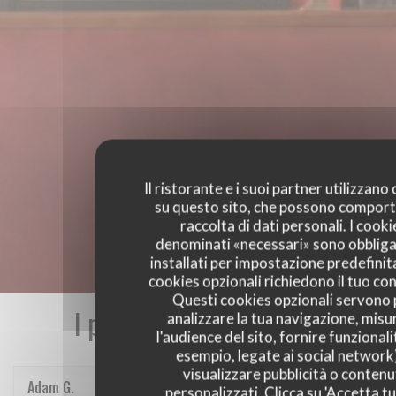
Il ristorante e i suoi partner utilizzano
su questo sito, che possono comport
raccolta di dati personali. I cooki
denominati «necessari» sono obbliga
installati per impostazione predefinita
cookies opzionali richiedono il tuo co
Questi cookies opzionali servono 
I pareri dei nostri clienti
analizzare la tua navigazione, misu
l'audience del sito, fornire funzionali
esempio, legate ai social network
visualizzare pubblicità o contenu
Adam
G
personalizzati. Clicca su 'Accetta tu