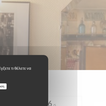
γξετε τι θέλετε να
υση
4.6
/5