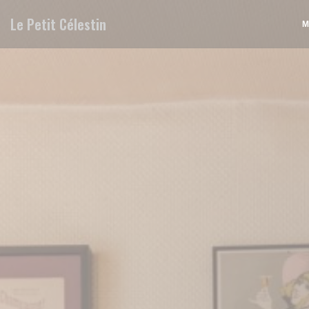
Πίνακας διαχείρισης "Μπισκότων" (Cookies)
Le Petit Célestin
Μ