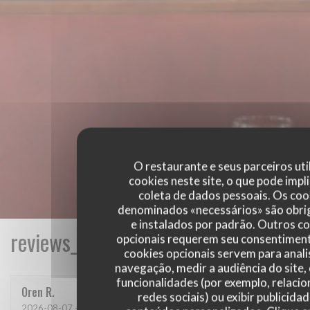
O restaurante e seus parceiros uti
cookies neste site, o que pode impli
coleta de dados pessoais. Os coo
denominados «necessários» são obri
e instalados por padrão. Outros c
reviews_from_our_clients_following_
opcionais requerem seu consentiment
cookies opcionais servem para anali
navegação, medir a audiência do site,
funcionalidades (por exemplo, relaci
Oren
R
redes sociais) ou exibir publicida
2026-08-07
- 19:30 - guests 4