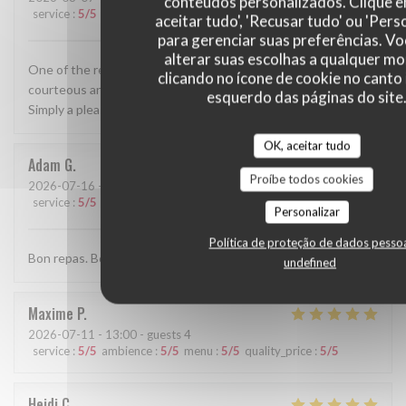
conteúdos personalizados. Clique 
service
:
5
/5
ambience
:
5
/5
menu
:
5
/5
quality_price
:
5
/5
aceitar tudo', 'Recusar tudo' ou 'Pers
para gerenciar suas preferências. V
alterar suas escolhas a qualquer 
One of the restaurants that is always fun to return to,
clicando no ícone de cookie no canto 
courteous and polite service, indulgent and delicious food.
esquerdo das páginas do site
Simply a pleasure.
OK, aceitar tudo
Adam
G
Proíbe todos cookies
2026-07-16
- 20:00 - guests 2
service
:
5
/5
ambience
:
3
/5
menu
:
4
/5
quality_price
:
3
/5
Personalizar
Política de proteção de dados pesso
Bon repas. Bonne serveuse
undefined
Maxime
P
2026-07-11
- 13:00 - guests 4
service
:
5
/5
ambience
:
5
/5
menu
:
5
/5
quality_price
:
5
/5
Heidi
C