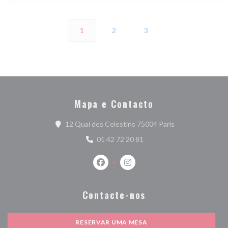
1
2
3
Mapa e Contacto
((abre numa nova 
12 Quai des Celestins 75004 Paris
01 42 72 20 81
Facebook ((abre numa nova janela))
Instagram ((abre numa nova j
Contacte-nos
RESERVAR UMA MESA