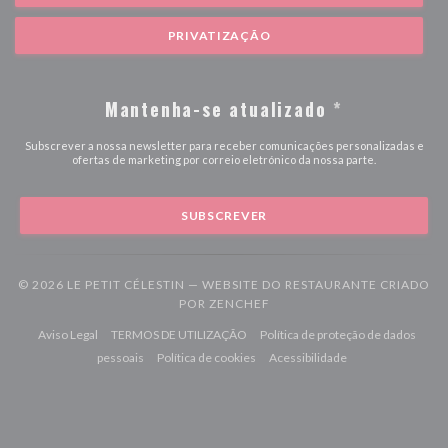
PRIVATIZAÇÃO
Mantenha-se atualizado
*
Subscrever a nossa newsletter para receber comunicações personalizadas e
ofertas de marketing por correio eletrónico da nossa parte.
SUBSCREVER
© 2026 LE PETIT CÉLESTIN — WEBSITE DO RESTAURANTE CRIADO
((ABRE NUMA NOVA JANELA
POR
ZENCHEF
((abre numa nova janela))
((abre numa nova janela))
Aviso Legal
TERMOS DE UTILIZAÇÃO
Política de proteção de dados
((abre numa nova janela))
((abre numa nova janela))
((abre numa nova j
pessoais
Política de cookies
Acessibilidade