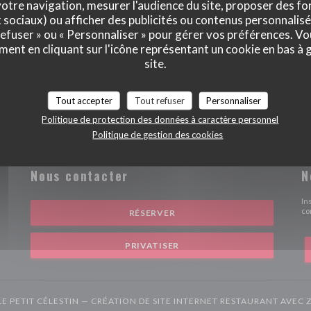
otre navigation, mesurer l'audience du site, proposer des fon
x sociaux) ou afficher des publicités ou contenus personnalisé
 refuser » ou « Personnaliser » pour gérer vos préférences. V
ment en cliquant sur l'icône représentant un cookie en bas à
site.
Tout accepter
Tout refuser
Personnaliser
Politique de protection des données à caractère personnel
Politique de gestion des cookies
Nous contacter
N
lle fenêtre))
In
co
RÉSERVER
PRIVATISER
LE PETIT CÉLESTIN — CRÉATION DE SITE INTERNET RESTAURANT AVEC