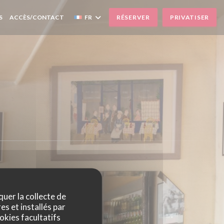
S
ACCÈS/CONTACT
FR
RÉSERVER
PRIVATISER
quer la collecte de
es et installés par
okies facultatifs