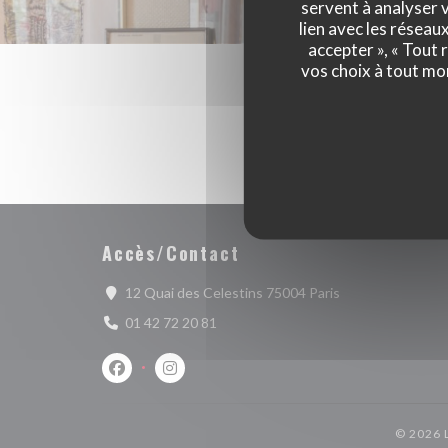
servent à analyser v
lien avec les réseau
accepter », « Tout
vos choix à tout mo
Accès/Contact
((ouvre une nouve
12 Quai des Celestins 75004 Paris
01 42 72 20 81
Facebook ((ouvre une nouvelle fenêtre))
Instagram ((ouvre une nouvelle fenêtre))
© 2026 