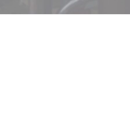
Le Petit Célestin
Напротив причалов невода это красивое маленькое
место, расположенное в четвертом округе Парижа,
является старинным рестораном-бистро,
необычным. Команда Petit Celestin встретит вас с
улыбкой, чтобы служить вам в опрятной
традиционной кухне, и посоветует вам, какие из его
многочисленных вин будут лучше вступать в брак с
вашим блюдом.
Итак, хотите хорошую еду, хорошее вино и типичный