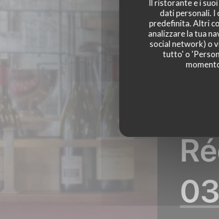
Il ristorante e i su
dati personali. 
predefinita. Altri 
analizzare la tua na
social network) o vi
LE PETIT CÉLESTI
tutto' o 'Person
momento c