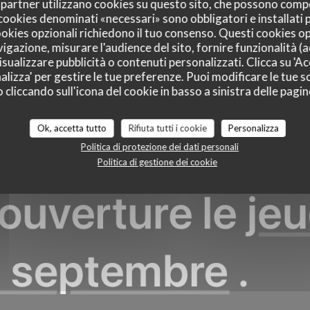
oi partner utilizzano cookies su questo sito, che possono comp
I cookies denominati «necessari» sono obbligatori e installati
cookies opzionali richiedono il tuo consenso. Questi cookies o
LE PETIT CÉLESTIN
vigazione, misurare l'audience del sito, fornire funzionalità (
sualizzare pubblicità o contenuti personalizzati. Clicca su 'Acc
N
alizza' per gestire le tue preferenze. Puoi modificare le tue sc
liccando sull'icona del cookie in basso a sinistra delle pagine
CAFFÈ
|
PARIS
Ok, accetta tutto
Rifiuta tutti i cookie
Personalizza
Politica di protezione dei dati personali
PRENOTA
Politica di gestione dei cookie