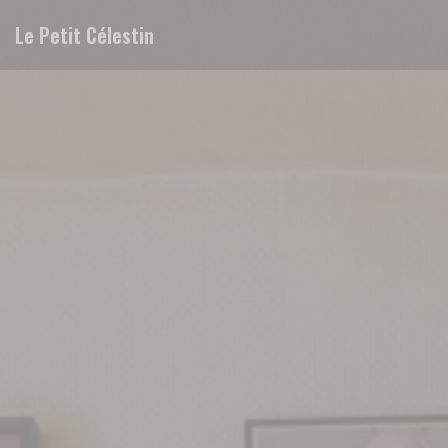
Personalizzazione delle tue scelte sui cookie
Le Petit Célestin