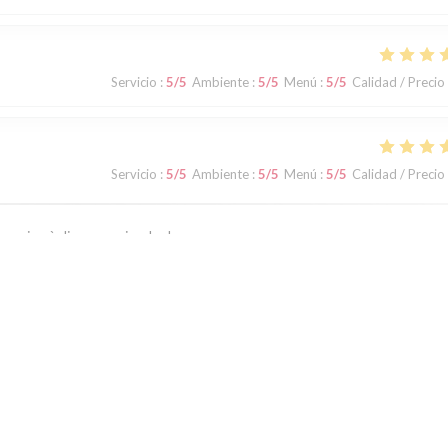
Servicio
:
5
/5
Ambiente
:
5
/5
Menú
:
5
/5
Calidad / Precio
Servicio
:
5
/5
Ambiente
:
5
/5
Menú
:
5
/5
Calidad / Precio
. rien à dire on reviendra !
Servicio
:
2
/5
Ambiente
:
1
/5
Menú
:
2
/5
Calidad / Precio
1
2
3