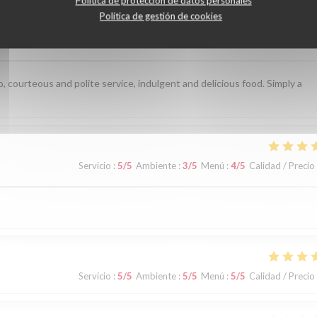
Política de protección de datos personales
Política de gestión de cookies
Servicio
:
5
/5
Ambiente
:
5
/5
Menú
:
5
/5
Calidad / Precio
, courteous and polite service, indulgent and delicious food. Simply a
Servicio
:
5
/5
Ambiente
:
3
/5
Menú
:
4
/5
Calidad / Precio
Servicio
:
5
/5
Ambiente
:
5
/5
Menú
:
5
/5
Calidad / Precio