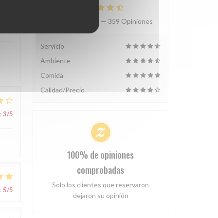
Valoración media —
359 Opiniones
:
5
/5
Servicio
Ambiente
Comida
Calidad/Precio
:
3
/5
100% de opiniones
comprobadas
Solo los clientes que reservaron
:
5
/5
dejaron su opinión