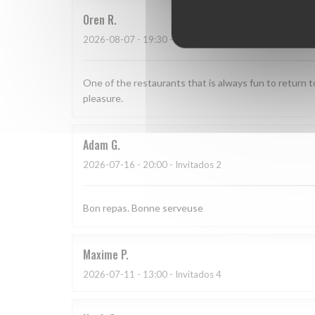
Oren
R
2026-08-07
- 19:30 - Invitados 4
One of the restaurants that is always fun to return to
pleasure.
Adam
G
2026-07-16
- 20:00 - Invitados 2
Bon repas. Bonne serveuse
Maxime
P
2026-07-11
- 13:00 - Invitados 4