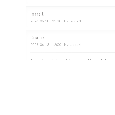
Imane
J
2026-06-18
- 21:30 - Invitados 3
Coraline
D
2026-06-13
- 12:00 - Invitados 4
Repas de qualité passé dans une ambiance chaleureuse
Mia
L
2026-06-11
- 19:30 - Invitados 3