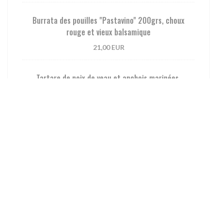
Burrata des pouilles "Pastavino" 200grs, choux
rouge et vieux balsamique
21,00 EUR
Tartare de noix de veau et anchois marinées.
18,00 EUR
Couteaux en persillade
15,00 EUR
Assortiment de tomates anciennes, Feta, vieux
balsamique, huile d'olive de Kallamata
22,00 EUR