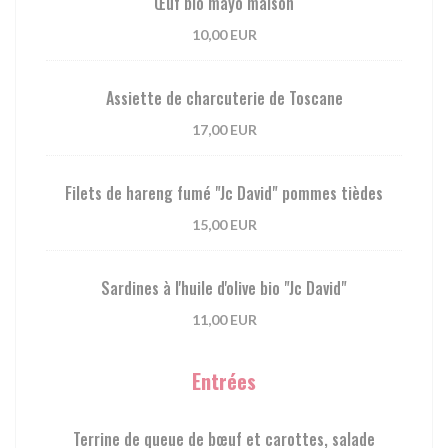
Œuf bio mayo maison
10,00 EUR
Assiette de charcuterie de Toscane
17,00 EUR
Filets de hareng fumé "Jc David" pommes tièdes
15,00 EUR
Sardines à l'huile d'olive bio "Jc David"
11,00 EUR
Entrées
Terrine de queue de bœuf et carottes, salade